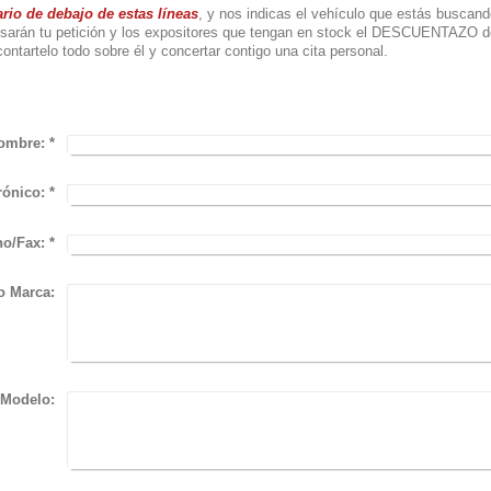
io de debajo de estas líneas
, y nos indicas el vehículo que estás buscand
isarán tu petición y los expositores que tengan en stock el DESCUENTAZO d
igo para contartelo todo sobre él y concertar cont
ombre:
*
rónico:
*
no/Fax:
*
o Marca:
Modelo: