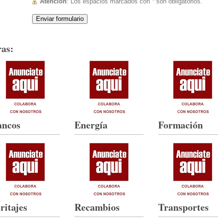
Atención
: Los espacios marcados con
*
son obligatorios.
as:
ancos
Energía
Formación
ritajes
Recambios
Transportes