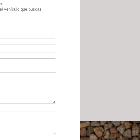
o.
el vehículo que buscas
igo una cita personal.